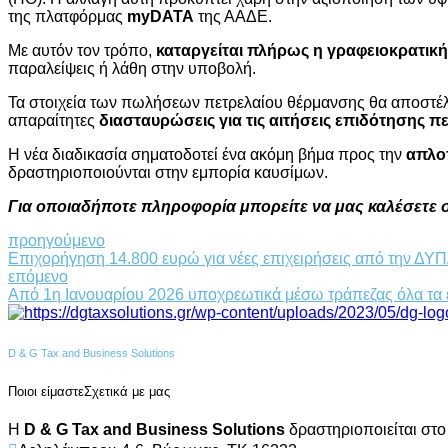
της πλατφόρμας
myDATA
της ΑΑΔΕ.
Με αυτόν τον τρόπο,
καταργείται πλήρως η γραφειοκρατική
παραλείψεις ή λάθη στην υποβολή.
Τα στοιχεία των πωλήσεων πετρελαίου θέρμανσης θα αποστέλ
απαραίτητες
διασταυρώσεις για τις αιτήσεις επιδότησης 
Η νέα διαδικασία σηματοδοτεί ένα ακόμη βήμα προς την
απλο
δραστηριοποιούνται στην εμπορία καυσίμων.
Για οποιαδήποτε πληροφορία μπορείτε να μας καλέσετε σ
προηγούμενο
Επιχορήγηση 14.800 ευρώ για νέες επιχειρήσεις από την ΔΥ
επόμενο
Από 1η Ιανουαρίου 2026 υποχρεωτικά μέσω τράπεζας όλα τα 
D & G Tax and Business Solutions
Ποιοι είμαστε
Σχετικά με μας
Η
D & G Tax and Business Solutions
δραστηριοποιείται στο