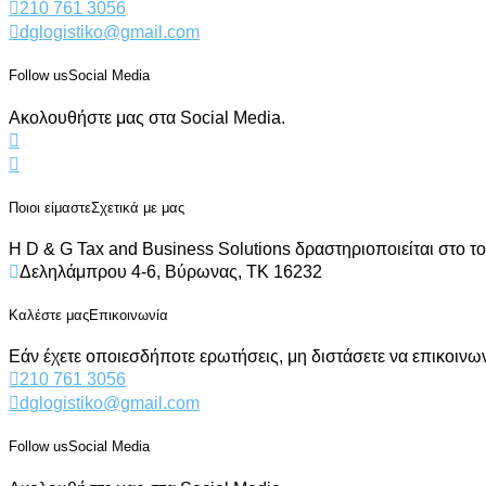
210 761 3056
dglogistiko@gmail.com
Follow us
Social Media
Ακολουθήστε μας στα Social Media.
Ποιοι είμαστε
Σχετικά με μας
Η D & G Tax and Business Solutions δραστηριοποιείται στο τ
Δεληλάμπρου 4-6, Βύρωνας, ΤΚ 16232
Καλέστε μας
Επικοινωνία
Εάν έχετε οποιεσδήποτε ερωτήσεις, μη διστάσετε να επικοινωνή
210 761 3056
dglogistiko@gmail.com
Follow us
Social Media