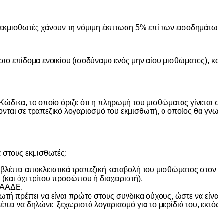
ι εκμισθωτές χάνουν τη νόμιμη έκπτωση 5% επί των εισοδημάτων
ιο επίδομα ενοικίου (ισοδύναμο ενός μηνιαίου μισθώματος), κ
Κώδικα, το οποίο όριζε ότι η πληρωμή του μισθώματος γίνεται 
ονται σε τραπεζικό λογαριασμό του εκμισθωτή, ο οποίος θα γν
 στους εκμισθωτές:
λέπει αποκλειστικά τραπεζική καταβολή του μισθώματος στον
 (και όχι τρίτου προσώπου ή διαχειριστή).
 ΑΑΔΕ.
ωτή πρέπει να είναι πρώτο στους συνδικαιούχους, ώστε να είν
πει να δηλώνει ξεχωριστό λογαριασμό για το μερίδιό του, εκτ