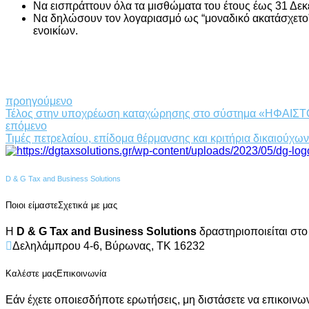
Να εισπράττουν όλα τα μισθώματα του έτους έως 31 Δεκ
Να δηλώσουν τον λογαριασμό ως “μοναδικό ακατάσχετο”
ενοικίων.
προηγούμενο
Τέλος στην υποχρέωση καταχώρησης στο σύστημα «ΗΦΑΙΣΤΟΣ
επόμενο
Τιμές πετρελαίου, επίδομα θέρμανσης και κριτήρια δικαιούχων
D & G Tax and Business Solutions
Ποιοι είμαστε
Σχετικά με μας
Η
D & G Tax and Business Solutions
δραστηριοποιείται στο
Δεληλάμπρου 4-6, Βύρωνας, ΤΚ 16232
Καλέστε μας
Επικοινωνία
Εάν έχετε οποιεσδήποτε ερωτήσεις, μη διστάσετε να επικοινωνή