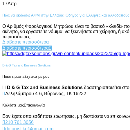
17
Απρ
Πώς να εκδώσω ΑΦΜ στην Ελλάδα: Οδηγός για Έλληνες και αλλοδαπούς
Ο Αριθμός Φορολογικού Μητρώου είναι το βασικό «κλειδί» που
ακίνητο, να εργαστείτε νόμιμα, να ξεκινήσετε επιχείρηση, ή ακόμ
περισσότερες...
Διάβαστε περισσότερα
Διαβάστε περισσότερα
D & G Tax and Business Solutions
Ποιοι είμαστε
Σχετικά με μας
Η
D & G Tax and Business Solutions
δραστηριοποιείται στο
Δεληλάμπρου 4-6, Βύρωνας, ΤΚ 16232
Καλέστε μας
Επικοινωνία
Εάν έχετε οποιεσδήποτε ερωτήσεις, μη διστάσετε να επικοινωνή
210 761 3056
dglogistiko@gmail.com