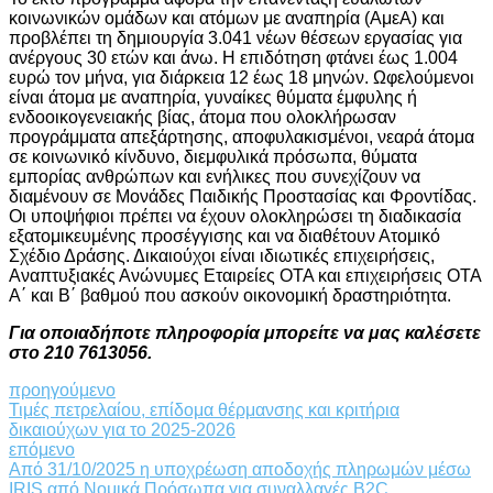
κοινωνικών ομάδων και ατόμων με αναπηρία (ΑμεΑ) και
προβλέπει τη δημιουργία 3.041 νέων θέσεων εργασίας για
ανέργους 30 ετών και άνω. Η επιδότηση φτάνει έως 1.004
ευρώ τον μήνα, για διάρκεια 12 έως 18 μηνών. Ωφελούμενοι
είναι άτομα με αναπηρία, γυναίκες θύματα έμφυλης ή
ενδοοικογενειακής βίας, άτομα που ολοκλήρωσαν
προγράμματα απεξάρτησης, αποφυλακισμένοι, νεαρά άτομα
σε κοινωνικό κίνδυνο, διεμφυλικά πρόσωπα, θύματα
εμπορίας ανθρώπων και ενήλικες που συνεχίζουν να
διαμένουν σε Μονάδες Παιδικής Προστασίας και Φροντίδας.
Οι υποψήφιοι πρέπει να έχουν ολοκληρώσει τη διαδικασία
εξατομικευμένης προσέγγισης και να διαθέτουν Ατομικό
Σχέδιο Δράσης. Δικαιούχοι είναι ιδιωτικές επιχειρήσεις,
Αναπτυξιακές Ανώνυμες Εταιρείες ΟΤΑ και επιχειρήσεις ΟΤΑ
Α΄ και Β΄ βαθμού που ασκούν οικονομική δραστηριότητα.
Για οποιαδήποτε πληροφορία μπορείτε να μας καλέσετε
στο 210 7613056.
προηγούμενο
Τιμές πετρελαίου, επίδομα θέρμανσης και κριτήρια
δικαιούχων για το 2025-2026
επόμενο
Από 31/10/2025 η υποχρέωση αποδοχής πληρωμών μέσω
IRIS από Νομικά Πρόσωπα για συναλλαγές B2C