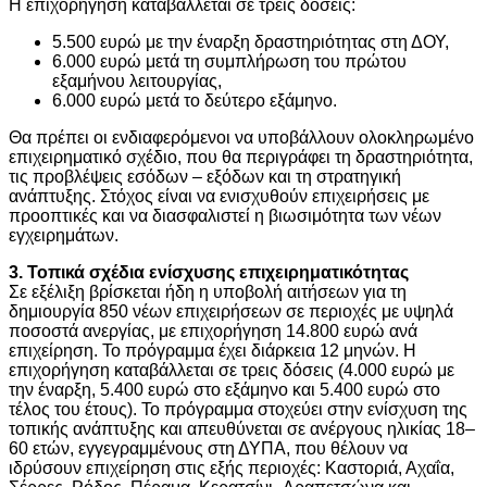
Η επιχορήγηση καταβάλλεται σε τρεις δόσεις:
5.500 ευρώ με την έναρξη δραστηριότητας στη ΔΟΥ,
6.000 ευρώ μετά τη συμπλήρωση του πρώτου
εξαμήνου λειτουργίας,
6.000 ευρώ μετά το δεύτερο εξάμηνο.
Θα πρέπει οι ενδιαφερόμενοι να υποβάλλουν ολοκληρωμένο
επιχειρηματικό σχέδιο, που θα περιγράφει τη δραστηριότητα,
τις προβλέψεις εσόδων – εξόδων και τη στρατηγική
ανάπτυξης. Στόχος είναι να ενισχυθούν επιχειρήσεις με
προοπτικές και να διασφαλιστεί η βιωσιμότητα των νέων
εγχειρημάτων.
3. Τοπικά σχέδια ενίσχυσης επιχειρηματικότητας
Σε εξέλιξη βρίσκεται ήδη η υποβολή αιτήσεων για τη
δημιουργία 850 νέων επιχειρήσεων σε περιοχές με υψηλά
ποσοστά ανεργίας, με επιχορήγηση 14.800 ευρώ ανά
επιχείρηση. Το πρόγραμμα έχει διάρκεια 12 μηνών. Η
επιχορήγηση καταβάλλεται σε τρεις δόσεις (4.000 ευρώ με
την έναρξη, 5.400 ευρώ στο εξάμηνο και 5.400 ευρώ στο
τέλος του έτους). Το πρόγραμμα στοχεύει στην ενίσχυση της
τοπικής ανάπτυξης και απευθύνεται σε ανέργους ηλικίας 18–
60 ετών, εγγεγραμμένους στη ΔΥΠΑ, που θέλουν να
ιδρύσουν επιχείρηση στις εξής περιοχές: Καστοριά, Αχαΐα,