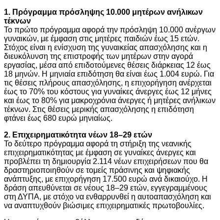
1. Πρόγραμμα πρόσληψης 10.000 μητέρων ανήλικων
τέκνων
Το πρώτο πρόγραμμα αφορά την πρόσληψη 10.000 ανέργων
γυναικών, με έμφαση στις μητέρες παιδιών έως 15 ετών.
Στόχος είναι η ενίσχυση της γυναικείας απασχόλησης και η
διευκόλυνση της επιστροφής των μητέρων στην αγορά
εργασίας, μέσα από επιδοτούμενες θέσεις διάρκειας 12 έως
18 μηνών. Η μηνιαία επιδότηση θα είναι έως 1.004 ευρώ. Για
τις θέσεις πλήρους απασχόλησης, η επιχορήγηση ανέρχεται
έως το 70% του κόστους για γυναίκες άνεργες έως 12 μήνες
και έως το 80% για μακροχρόνια άνεργες ή μητέρες ανήλικων
τέκνων. Στις θέσεις μερικής απασχόλησης η επιδότηση
φτάνει έως 680 ευρώ μηνιαίως.
2. Επιχειρηματικότητα νέων 18–29 ετών
Το δεύτερο πρόγραμμα αφορά τη στήριξη της νεανικής
επιχειρηματικότητας με έμφαση σε γυναίκες άνεργες και
προβλέπει τη δημιουργία 2.114 νέων επιχειρήσεων που θα
δραστηριοποιηθούν σε τομείς πράσινης και ψηφιακής
ανάπτυξης, με επιχορήγηση 17.500 ευρώ ανά δικαιούχο. Η
δράση απευθύνεται σε νέους 18–29 ετών, εγγεγραμμένους
στη ΔΥΠΑ, με στόχο να ενθαρρυνθεί η αυτοαπασχόληση και
να αναπτυχθούν βιώσιμες επιχειρηματικές πρωτοβουλίες.