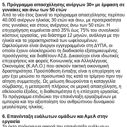
5. Πρόγραμμα απασχόλησης ανέργων 30+ με έμφαση σε
γυναίκες και άνω των 50 ετών
Από το νέο έτος ξεκινά το πρόγραμμα απασχόλησης περίπου
40.000 ανέργων ηλικίας 30 ετών και άνω, με προτεραιότητα
στις γυναίκες και στους ανέργους άνω των 50 ετών. Η
επιχορήγηση κυμαίνεται από 35% έως 75% του συνολικού
κόστους εργασίας, για διάστημα 12 μηνών, ανάλογα με την
ηλικία και τα χαρακτηριστικά των ωφελουμένων.
Ωφελούμενοι είναι άνεργοι εγγεγραμμένοι στη ΔΥΠΑ, οι
οποίοι έχουν ολοκληρώσει τη διαδικασία εξατομικευμένης
προσέγγισης και διαθέτουν ΑΣΔ. Δικαιούχοι είναι ιδιωτικές
επιχειρήσεις και φορείς Κοινωνικής και Αλληλέγγυας
Οικονομίας (Κ.ΑΛ.Ο.) που ασκούν τακτική οικονομική
δραστηριότητα. Προϋπόθεση ένταξης είναι η επιχείρηση να
μην έχει μειώσει το προσωπικό της κατά το τρίμηνο πριν την
αίτηση συμμετοχής. Ως μείωση θεωρούνται η καταγγελία
σύμβασης, η μετατροπή πλήρους σε μερική απασχόληση, η
εθελουσία έξοδος, η διαθεσιμότητα ή η επίσχεση εργασίας.
Το πρόγραμμα επιδιώκει την επανένταξη εργαζομένων με
εμπειρία και την αξιοποίηση του ανθρώπινου δυναμικού
μεγαλύτερης ηλικίας.
6. Επανένταξη ευάλωτων ομάδων και ΑμεΑ στην
εργασία
Το έκτο πρόγραμμα αφορά την επανένταξη ευάλωτων