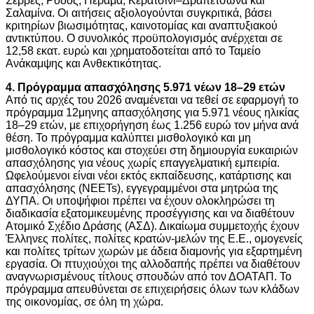
Σέρρες, Ρόδος, Πέραμα, Κερατσίνι–Δραπετσώνα και
Σαλαμίνα. Οι αιτήσεις αξιολογούνται συγκριτικά, βάσει
κριτηρίων βιωσιμότητας, καινοτομίας και αναπτυξιακού
αντικτύπου. Ο συνολικός προϋπολογισμός ανέρχεται σε
12,58 εκατ. ευρώ και χρηματοδοτείται από το Ταμείο
Ανάκαμψης και Ανθεκτικότητας.
4. Πρόγραμμα απασχόλησης 5.971 νέων 18–29 ετών
Από τις αρχές του 2026 αναμένεται να τεθεί σε εφαρμογή το
πρόγραμμα 12μηνης απασχόλησης για 5.971 νέους ηλικίας
18–29 ετών, με επιχορήγηση έως 1.256 ευρώ τον μήνα ανά
θέση. Το πρόγραμμα καλύπτει μισθολογικό και μη
μισθολογικό κόστος και στοχεύει στη δημιουργία ευκαιριών
απασχόλησης για νέους χωρίς επαγγελματική εμπειρία.
Ωφελούμενοι είναι νέοι εκτός εκπαίδευσης, κατάρτισης και
απασχόλησης (NEETs), εγγεγραμμένοι στα μητρώα της
ΔΥΠΑ. Οι υποψήφιοι πρέπει να έχουν ολοκληρώσει τη
διαδικασία εξατομικευμένης προσέγγισης και να διαθέτουν
Ατομικό Σχέδιο Δράσης (ΑΣΔ). Δικαίωμα συμμετοχής έχουν
Έλληνες πολίτες, πολίτες κρατών-μελών της Ε.Ε., ομογενείς
και πολίτες τρίτων χωρών με άδεια διαμονής για εξαρτημένη
εργασία. Οι πτυχιούχοι της αλλοδαπής πρέπει να διαθέτουν
αναγνωρισμένους τίτλους σπουδών από τον ΔΟΑΤΑΠ. Το
πρόγραμμα απευθύνεται σε επιχειρήσεις όλων των κλάδων
της οικονομίας, σε όλη τη χώρα.