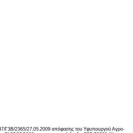
337/Γ3Β/2365/27.05.2009 απόφασης του Υφυπουργού Αγρο-