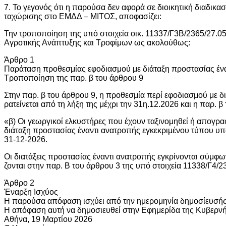
7. Το γεγονός ότι η παρούσα δεν αφορά σε διοικητική διαδικα
ταχώρισης στο ΕΜΔΔ – ΜΙΤΟΣ, αποφασίζει:
Την τροποποίηση της υπό στοιχεία οικ. 11337/Γ3Β/2365/27.
Αγροτικής Ανάπτυξης και Τροφίμων ως ακολούθως:
Άρθρο 1
Παράταση προθεσμίας εφοδιασμού με διάταξη προστασίας έν
Τροποποίηση της παρ. β του άρθρου 9
Στην παρ. β του άρθρου 9, η προθεσμία περί εφοδιασμού με δ
ρατείνεται από τη λήξη της μέχρι την 31η.12.2026 και η παρ. 
«β) Οι γεωργικοί ελκυστήρες που έχουν ταξινομηθεί ή απογραφ
διάταξη προστασίας έναντι ανατροπής εγκεκριμένου τύπου υπ
31-12-2026.
Οι διατάξεις προστασίας έναντι ανατροπής εγκρίνονται σύμφω
ζονται στην παρ. Β του άρθρου 3 της υπό στοιχεία 11338/Γ4/
Άρθρο 2
Έναρξη Ισχύος
Η παρούσα απόφαση ισχύει από την ημερομηνία δημοσίευσής
Η απόφαση αυτή να δημοσιευθεί στην Εφημερίδα της Κυβερν
Αθήνα, 19 Μαρτίου 2026