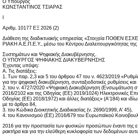
O Υπουργός
ΚΩΝΣΤΑΝΤΙΝΟΣ ΤΣΙΑΡΑΣ
Ι
Αριθμ. 10177 ΕΞ 2026 (2)
Διάθεση της διαδικτυακής υπηρεσίας «Στοιχεία ΠΟΘΕΝ ΕΣ
ΡΙΑΚΗ Α.Ε.Π.Ε.Υ., μέσω του Κέντρου Διαλειτουργικότητας τη
Συστημάτων και Ψηφιακής Διακυβέρνησης.
Ο ΥΠΟΥΡΓΟΣ ΨΗΦΙΑΚΗΣ ΔΙΑΚΥΒΕΡΝΗΣΗΣ
Έχοντας υπόψη:
Α. Τις διατάξεις:
1. Των παρ. 2,3 και 5 του άρθρου 47 του ν. 4623/2019 «Ρυθμ
για την ψηφιακή διακυβέρνηση, συνταξιοδοτικές ρυθμίσεις και 
2. του ν. 4727/2020 «Ψηφιακή Διακυβέρνηση (Ενσωμάτωση στ
2016/2102 και της Οδηγίας (ΕΕ) 2019/1024) Ηλεκτρονικές Επ
Οδηγίας (ΕΕ) 2018/1972) και άλλες διατάξεις» (A’184) και ιδ
με το άρθρο 84,
3. του Κώδικα Διοικητικής Διαδικασίας (ν. 2690/1999, Α’ 45),
4. του Κανονισμού (ΕΕ) 2016/679 του Ευρωπαϊκού Κοινοβουλί
2016 για την προστασία των φυσικών προσώπων έναντι της 
ρακτήρα και για την ελεύθερη κυκλοφορία των δεδομένων αυτώ