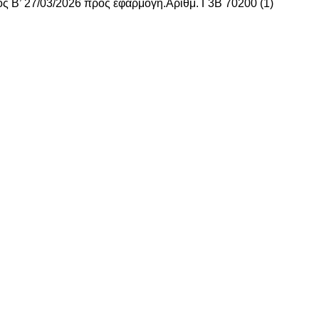
ς Β’ 27/03/2026 προς εφαρμογή.Αριθμ. Γ3Β 70200 (1)