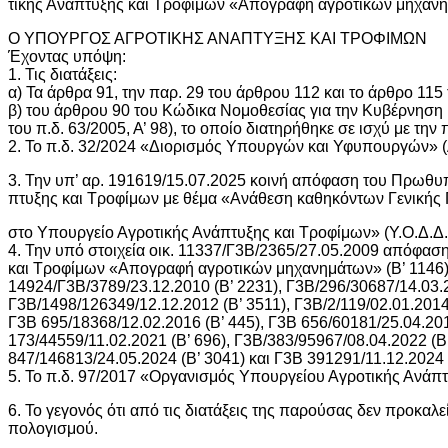
τικής Ανάπτυξης και Τροφίμων «Απογραφή αγροτικών μηχανημά
Ο ΥΠΟΥΡΓΟΣ ΑΓΡΟΤΙΚΗΣ ΑΝΑΠΤΥΞΗΣ ΚΑΙ ΤΡΟΦΙΜΩΝ
Έχοντας υπόψη:
1. Τις διατάξεις:
α) Τα άρθρα 91, την παρ. 29 του άρθρου 112 και το άρθρο 115 
β) του άρθρου 90 του Κώδικα Νομοθεσίας για την Κυβέρνηση 
του π.δ. 63/2005, Α’ 98), το οποίο διατηρήθηκε σε ισχύ με την
2. Το π.δ. 32/2024 «Διορισμός Υπουργών και Υφυπουργών» (Α
3. Την υπ’ αρ. 191619/15.07.2025 κοινή απόφαση του Πρωθυ
πτυξης και Τροφίμων με θέμα «Ανάθεση καθηκόντων Γενικ
στο Υπουργείο Αγροτικής Ανάπτυξης και Τροφίμων» (Υ.Ο.Δ.Δ.
4. Την υπό στοιχεία οικ. 11337/Γ3Β/2365/27.05.2009 απόφα
και Τροφίμων «Απογραφή αγροτικών μηχανημάτων» (Β’ 1146), 
14924/Γ3Β/3789/23.12.2010 (Β’ 2231), Γ3Β/296/30687/14.03.2
Γ3Β/1498/126349/12.12.2012 (Β’ 3511), Γ3Β/2/119/02.01.2014 
Γ3B 695/18368/12.02.2016 (Β’ 445), Γ3B 656/60181/25.04.20
173/44559/11.02.2021 (Β’ 696), Γ3Β/383/95967/08.04.2022 (Β
847/146813/24.05.2024 (Β’ 3041) και Γ3Β 391291/11.12.2024 
5. Το π.δ. 97/2017 «Οργανισμός Υπουργείου Αγροτικής Ανάπτ
6. Το γεγονός ότι από τις διατάξεις της παρούσας δεν προκαλ
πολογισμού.