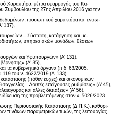
ού Χαρακτήρα, μέτρα εφαρμογής του Κα-
υ Συμβουλίου της 27ης Απριλίου 2016 για την
 δεδομένων προσωπικού χαρακτήρα και ενσω-
’ 137),
πουργείων – Σύσταση, κατάργηση και με-
μοδιοτήτων, υπηρεσιακών μονάδων, θέσεων
ουργών και Υφυπουργών» (Α’ 131),
βέρνησης» (Α’ 85),
αι τα κυβερνητικά όργανα (π.δ. 63/2005,
 119 του ν. 4622/2019 (Α’ 133),
κατάστασης (πόθεν έσχες) και οικονομικών
σαγγελίας – Λοιπές επείγουσες ρυθμίσεις» (Α’ 45),
αιαγοράς και άλλες διατάξεις» (Α’ 56),
ειδίκευση της προβλεπόμενης στον ν. 5026/2023
ήλωσης Περιουσιακής Κατάστασης (Δ.Π.Κ.), καθορι-
ων πινάκων παραμετρικών τιμών, της λειτουργίας