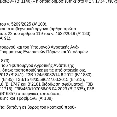
των» (Β’ 1146).» η οποία δημοσιεύτηκε στο ΦΕΚ 1734 , τεύχο
του ν. 5209/2025 (Α’ 100),
και τα κυβερνητικά όργανα (άρθρο πρώτο
 παρ. 22 του άρθρου 119 του ν. 4622/2019 (Α’ 133).
’ 91).
πουργού και του Υπουργού Αγροτικής Ανά-
ής Γραμματέως Ενωσιακών Πόρων και Υποδομών
 873).
ση του Υφυπουργού Αγροτικής Ανάπτυξης
όπως τροποποιήθηκε με τις υπό στοιχεία οικ.
012 (Β’ 841), Γ3Β 724/68082/14.6.2012 (Β’ 1880),
(Β’ 85), Γ3Β/1578/35586/27.03.2015 (Β’ 613),
18 (Β’ 1747 και Β’2101 διόρθωση σφάλματος), Γ3Β
’ 1716), Γ3Β/460/107056/06.04.2023 (Β’ 2335), Γ3Β
(Β’ 6857) υπουργικές αποφάσεις.
υξης και Τροφίμων» (Α’ 138).
είται δαπάνη σε βάρος του κρατικού προϋ-