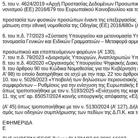
5. του ν. 4624/2019 «Αρχή Προστασίας Δεδομένων Προσωπικ
νονισμού (ΕΕ) 2016/679 του Ευρωπαϊκού Κοινοβουλίου και το
προστασία των φυσικών προσώπων έναντι της επεξεργασίας
μάτωση στην εθνική νομοθεσία της Οδηγίας (ΕΕ) 2016/680» (Α
6. του π.δ. 77/2023 «Σύσταση Υπουργείου και μετονομασία Υ
τονομασία Γενικών και Ειδικών Γραμματειών – Μεταφορά αρ
προσωπικού και εποπτευόμενων φορέων» (Α’ 130),
7. του π.δ. 79/2023 «Διορισμός Υπουργών, Αναπληρωτών Υπ
8. του π.δ. 40/2020 «Οργανισμός Υπουργείου Ψηφιακής Διακυ
9. του άρθρου 90 του Κώδικα Νομοθεσίας για την Κυβέρνηση κ
Α’ 98) το οποίο διατηρήθηκε σε ισχύ με την παρ. 22 του άρθρου
10. του ν. 5026/2023 «Υποβολή των δηλώσεων περιουσιακής 
συμφερόντων – Ρυθμίσεις για την ενίσχυση της Ευρωπαϊκής Ει
όπως τροποποιήθηκε με τον ν. 5193/2025 «Ενίσχυση της κεφαλ
11. της υπ’ αρ. 65057/2024 κοινής υπουργικής απόφασης «Εξ
(Α’ 45) όπως τροποποιήθηκε με τον ν. 5130/2024 (Α’ 127), Δ
σμός των οδηγιών συμπλήρωσης των πεδίων της Δ.Π.Κ. και τ
ΕΦΗΜΕΡΙΔΑ
E