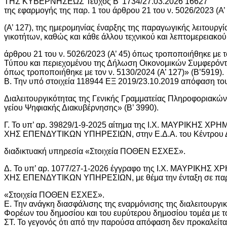
ΤΗΣ ΚΥΒΕΡΝΗΣΕΩΣ Τεύχος B’ 1734/27.03.2026 16627
της εφαρμογής της παρ. 1 του άρθρου 21 του ν. 5026/2023 (Α
(Α’ 127), της ημερομηνίας έναρξης της παραγωγικής λειτουργί
γικοτήτων, καθώς και κάθε άλλου τεχνικού και λεπτομερειακού
άρθρου 21 του ν. 5026/2023 (Α’ 45) όπως τροποποιήθηκε με τ
Τύπου και περιεχομένου της Δήλωση Οικονομικών Συμφερόντω
όπως τροποποιήθηκε με τον ν. 5130/2024 (Α’ 127)» (Β’5919).
Β. Την υπό στοιχεία 118944 ΕΞ 2019/23.10.2019 απόφαση το
Διαλειτουργικότητας της Γενικής Γραμματείας Πληροφοριακώ
γείου Ψηφιακής Διακυβέρνησης» (Β’ 3990).
Γ. Το υπ’ αρ. 39829/1-9-2025 αίτημα της Ι.Χ. ΜΑΥΡΙΚΗΣ
ΧΗΣ ΕΠΕΝΔΥΤΙΚΩΝ ΥΠΗΡΕΣΙΩΝ, στην Ε.Δ.Α. του Κέντρου Διαλε
διαδικτυακή υπηρεσία «Στοιχεία ΠΟΘΕΝ ΕΣΧΕΣ».
Δ. Το υπ’ αρ. 1077/27-1-2026 έγγραφο της Ι.Χ. ΜΑΥΡΙΚ
ΧΗΣ ΕΠΕΝΔΥΤΙΚΩΝ ΥΠΗΡΕΣΙΩΝ, με θέμα την ένταξη σε παραγ
«Στοιχεία ΠΟΘΕΝ ΕΣΧΕΣ».
Ε. Την ανάγκη διασφάλισης της εναρμόνισης της διαλειτουργ
Φορέων του δημοσίου και του ευρύτερου δημοσίου τομέα με τ
ΣΤ. Το γεγονός ότι από την παρούσα απόφαση δεν προκαλείτ