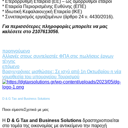
* Ετερόρρυθμη Εταιρεία (ΕΕ) – ως ομόρρυθμοι εταίροι
* Εταιρεία Περιορισμένης Ευθύνης (ΕΠΕ)
* Ιδιωτική Κεφαλαιουχική Εταιρεία (ΙΚΕ)
* Συνεταιρισμός εργαζομένων (άρθρο 24 ν. 4430/2016).
Για περισσότερες πληροφορίες μπορείτε να μας
καλέσετε στο 2107613056.
προηγούμενο
Αλλαγές στους συντελεστές ΦΠΑ στις πωλήσεις έργων
τέχνης
επόμενο
Βραχυχρόνιες μισθώσεις: Σε ισχύ από 1η Οκτωβρίου η νέα
νομοθεσία του υπουργείου Τουρισμού
D & G Tax and Business Solutions
Ποιοι είμαστε
Σχετικά με μας
Η
D & G Tax and Business Solutions
δραστηριοποιείται
στο τομέα της οικονομίας με αντικείμενο την παροχή