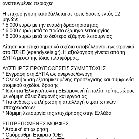
ανεπτυγμένες περιοχές.
Η επιχορήγηση καταβάλλεται σε τρεις δόσεις εντός 12
μηνών:
* 5.000 ευρώ με την έναρξη δραστηριότητας
* 6.000 ευρώ μετά το πρώτο εξάμηνο λειτουργίας
* 6.000 ευρώ μετά το δεύτερο εξάμηνο λειτουργίας
Αίτηση και επιχειρηματικό σχέδιο υποβάλλονται ηλεκτρονικά
στο ΠΣΚΕ (ependyseis.gr). Η αξιολόγηση γίνεται από τη
ΔΥΠΑ μέσω της ίδιας πλατφόρμας.
ΑΥΣΤΗΡΕΣ ΠΡΟΫΠΟΘΕΣΕΙΣ ΣΥΜΜΕΤΟΧΗΣ
* Εγγραφή στη ΔΥΠΑ ως άνεργος/άνεργη
* Ολοκλήρωση εξατομικευμένης προσέγγισης και συμφωνία
ατομικού σχεδίου δράσης
* Ιδιότητα Έλληνα/πολίτη ΕΕ/ομογενή ή πολίτη τρίτης χώρας
με νόμιμη άδεια διαμονής και εργασίας
* Για άνδρες: εκπλήρωση ή απαλλαγή στρατιωτικών
υποχρεώσεων
* Νόμιμη λειτουργία της επιχείρησης στην Ελλάδα
ΕΠΙΤΡΕΠΟΜΕΝΕΣ ΜΟΡΦΕΣ
* Ατομική επιχείρηση
* Ομόρρυθμη Εταιρεία (ΟΕ)